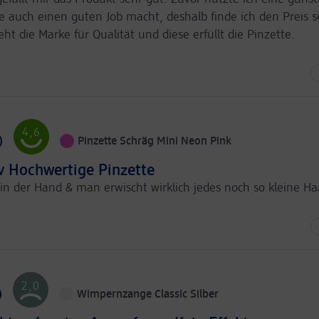
ie auch einen guten Job macht, deshalb finde ich den Preis 
ht die Marke für Qualität und diese erfüllt die Pinzette.
Eher
Kaufen
Wahrscheinlich
Empfehlungen
unwahrscheinlich
Unangemessen
Preis-Leistung
Erfüllt
Erwartungen
4,6
)
Pinzette Schräg Mini Neon Pink
iv Hochwertige Pinzette
 in der Hand & man erwischt wirklich jedes noch so kleine Ha
Sehr
Kaufen
Sehr
Empfehlungen
wahrscheinlich
wahrscheinlich
Mittelmäßig
Preis-Leistung
Vollkommen
Erwartungen
erfüllt
2,0
)
Wimpernzange Classic Silber