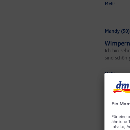
Mehr
Mandy (50)
Wimpern
Ich bin seh
sind schön 
Mehr
Patricia (4
Rundum 
Liegt gut i