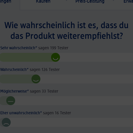
ungen
Kaufen
Preis-Leistung
Erw
Wie wahrscheinlich ist es, dass du
das Produkt weiterempfiehlst?
(52.51
„
Sehr wahrscheinlich
“
sagen
199
Tester
%)
(33.25
„
Wahrscheinlich
“
sagen
126
Tester
%)
(8.71
„
Möglicherweise
“
sagen
33
Tester
%)
(4.22
„
Eher unwahrscheinlich
“
sagen
16
Tester
%)
(1.32