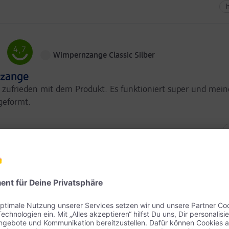
Sehr
Sehr
h
wahrscheinlich
wahrscheinlich
Angemessen
Preis-Leistung
Vollkommen
Erwartungen
erfüllt
4,7
Wimpernzange Classic Silber
zange
r zufrieden mit dem Produkt. Es funktioniert super und me
geformt.
Sehr
Kaufen
Sehr
Empfehlungen
wahrscheinlich
wahrscheinlich
Angemessen
Preis-Leistung
Vollkommen
Erwartungen
erfüllt
4,7
5)
Pinzette Schräg Mini Neon Pink
perfekt
n der Hand, richtige grösse, aufbewahrungsdose perfekt.