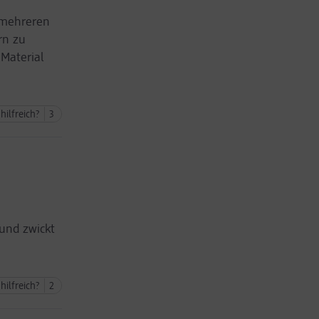
 mehreren
rn zu
 Material
hilfreich?
3
und zwickt
hilfreich?
2