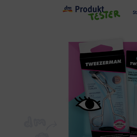
dm
St
Pro