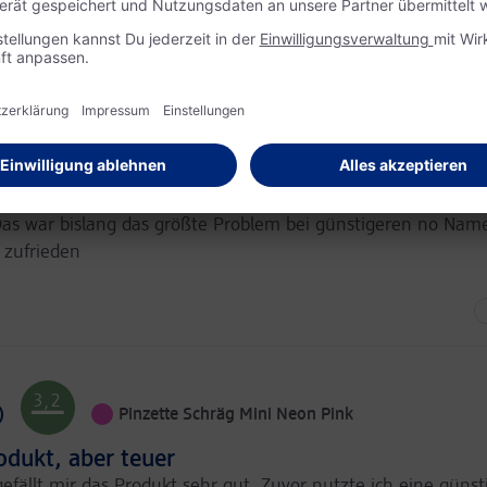
Sehr
Kaufen
Sehr
Empfehlungen
wahrscheinlich
wahrscheinlich
Angemessen
Preis-Leistung
Vollkommen
Erwartungen
erfüllt
4,6
Wimpernzange Classic Silber
ukt
ie beste wimpernzange. Gummi sitzt schön fest auch nach d
Das war bislang das größte Problem bei günstigeren no Nam
r zufrieden
Sehr
Kaufen
Sehr
Empfehlungen
wahrscheinlich
wahrscheinlich
Angemessen
Preis-Leistung
Vollkommen
Erwartungen
erfüllt
3,2
)
Pinzette Schräg Mini Neon Pink
odukt, aber teuer
efällt mir das Produkt sehr gut. Zuvor nutzte ich eine günst