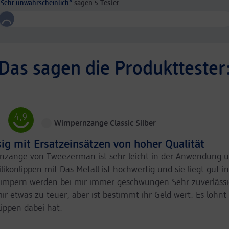
„
Sehr unwahrscheinlich
“
sagen
5
Tester
%)
Das sagen die Produkttester
4,9
)
Wimpernzange Classic Silber
sig mit Ersatzeinsätzen von hoher Qualität
nzange von Tweezerman ist sehr leicht in der Anwendung u
ilikonlippen mit.Das Metall ist hochwertig und sie liegt gut i
impern werden bei mir immer geschwungen.Sehr zuverlässi
mir etwas zu teuer, aber ist bestimmt ihr Geld wert. Es lohnt 
ippen dabei hat.
Kaufen
Empfehlungen