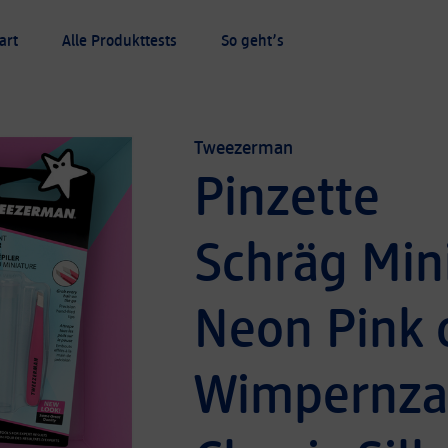
art
Alle Produkttests
So geht’s
dukttester
Tweezerman
Pinzette
Schräg Min
Neon Pink 
Wimpernz