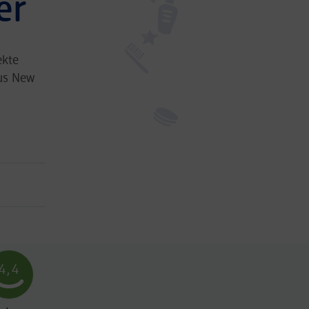
er
ekte
us New
4,4