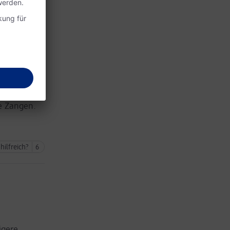
hilfreich?
7
em
e Zangen.
hilfreich?
6
igere