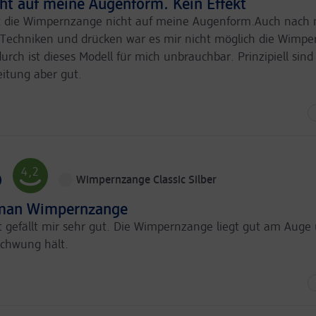
cht auf meine Augenform. Kein Effekt
st die Wimpernzange nicht auf meine Augenform.Auch nach
 Techniken und drücken war es mir nicht möglich die Wimpe
urch ist dieses Modell für mich unbrauchbar. Prinzipiell sind
itung aber gut.
Eher
Kaufen
Sehr
Empfehlungen
unwahrscheinlich
unwahrscheinlich
Mittelmäßig
Preis-Leistung
Gar
Erwartungen
nicht
erfüllt
4,2
)
Wimpernzange Classic Silber
man Wimpernzange
 gefällt mir sehr gut. Die Wimpernzange liegt gut am Auge 
Schwung hält.
Wahrscheinlich
Kaufen
Sehr
Empfehlungen
wahrscheinlich
Mittelmäßig
Preis-Leistung
Erfüllt
Erwartungen