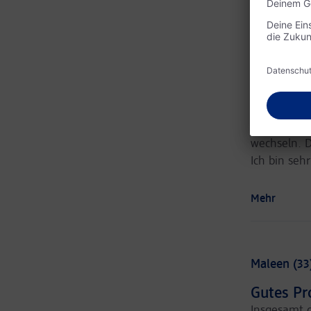
Mehr
nicole (41)
Top Prod
Bis jetzt d
wechseln. 
Ich bin seh
Mehr
Maleen (33
Gutes Pr
Insgesamt g