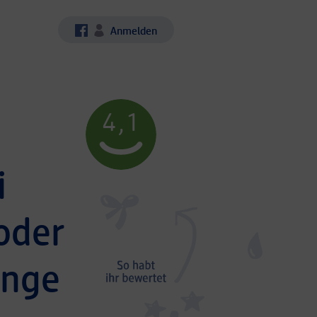
Anmelden
4,1
i
oder
ange