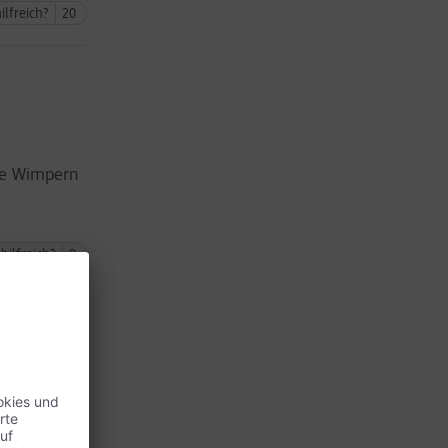
ilfreich?
20
ine Wimpern
hilfreich?
9